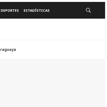
 DEPORTES
ESTADÍSTICAS
Mostrar
búsqueda
araguaya