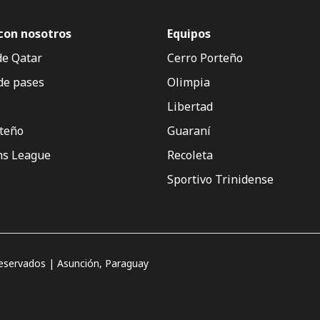
con nosotros
Equipos
de Qatar
Cerro Porteño
de pases
Olimpia
Libertad
rteño
Guaraní
s League
Recoleta
Sportivo Trinidense
servados | Asunción, Paraguay