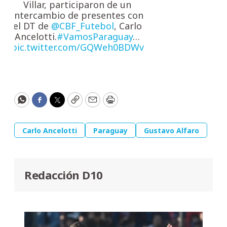
Villar, participaron de un
intercambio de presentes con
el DT de
@CBF_Futebol
, Carlo
Ancelotti.
#VamosParaguay
…
pic.twitter.com/GQWeh0BDWv
WhatsApp
Facebook
Twitter
Copy
Email
Print
Carlo Ancelotti
Paraguay
Gustavo Alfaro
Redacción D10