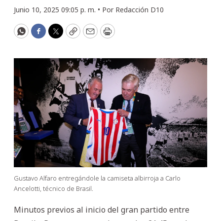
Junio 10, 2025 09:05 p. m. •
Por
Redacción D10
WhatsApp
Facebook
Twitter
Copy
Email
Print
Gustavo Alfaro entregándole la camiseta albirroja a Carlo
Ancelotti, técnico de Brasil.
Minutos previos al inicio del gran partido entre