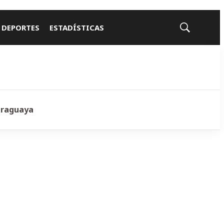
 DEPORTES
ESTADÍSTICAS
Mostrar
búsqueda
araguaya