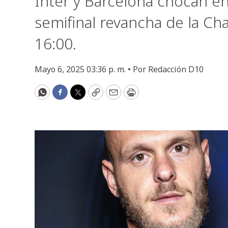
Inter y Barcelona chocan e
semifinal revancha de la Ch
16:00.
Mayo 6, 2025 03:36 p. m. •
Por
Redacción D10
WhatsApp
Facebook
Twitter
Copy
Email
Print