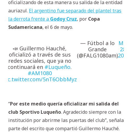
oficializando de esta manera su salida de la entidad
auriazul.
El argentino fue separado del plantel tras
la derrota frente a
Godoy Cruz
, por
Copa
Sudamericana
, el 6 de mayo.
— Fútbol a lo
May
📣 Guillermo Hauché,
Grande
28,
oficializó a través de sus
(@FALG1080am)
2025
redes sociales, que ya no
continuará en
#Luqueño
.
#AM1080
pic.twitter.com/5nT6ObbMyz
“
Por este medio quería oficializar mi salida del
club Sportivo Luqueño
. Agradecido siempre con la
institución por abrirme las puertas del club”, señala
parte del escrito que compartió Guillermo Hauché.