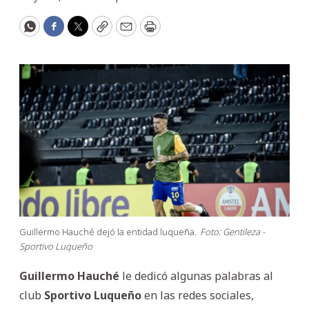
WhatsApp
Facebook
Twitter
Copy
Email
Print
Guillermo Hauché dejó la entidad luqueña.
Foto: Gentileza -
Sportivo Luqueño
Guillermo Hauché
le dedicó algunas palabras al
club
Sportivo Luqueño
en las redes sociales,