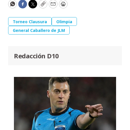
WhatsApp
Facebook
Twitter
Copy
Email
Print
Torneo Clausura
Olimpia
General Caballero de JLM
Redacción D10