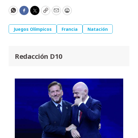
WhatsApp
Facebook
Twitter
Copy
Email
Print
Juegos Olímpicos
Francia
Natación
Redacción D10