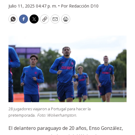
Julio 11, 2025 04:47 p. m. •
Por
Redacción D10
WhatsApp
Facebook
Twitter
Copy
Email
Print
28 jugadores viajaron a Portugal para hacer la
pretemporada.
Foto: Wolverhampton.
El delantero paraguayo de 20 años, Enso González,