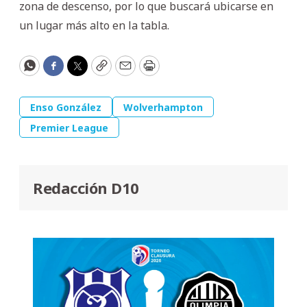
zona de descenso, por lo que buscará ubicarse en
un lugar más alto en la tabla.
WhatsApp
Facebook
Twitter
Copy
Email
Print
Enso González
Wolverhampton
Premier League
Redacción D10