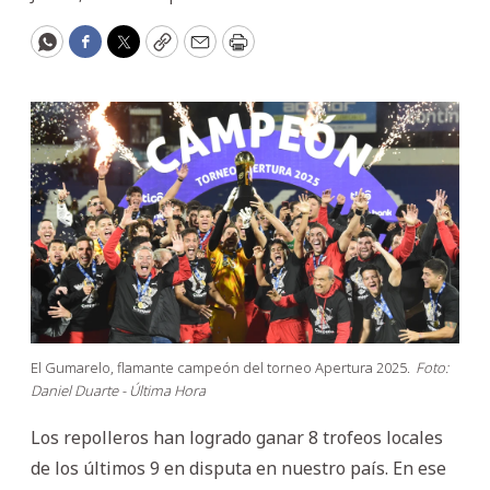
WhatsApp
Facebook
Twitter
Copy
Email
Print
El Gumarelo, flamante campeón del torneo Apertura 2025.
Foto:
Daniel Duarte - Última Hora
Los repolleros han logrado ganar 8 trofeos locales
de los últimos 9 en disputa en nuestro país. En ese