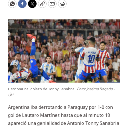
WhatsApp
Facebook
Twitter
Copy
Email
Print
Descomunal golazo de Tonny Sanabria.
Foto: Joséma Bogado -
ÚH
Argentina iba derrotando a Paraguay por 1-0 con
gol de Lautaro Martínez hasta que al minuto 18
apareció una genialidad de Antonio Tonny Sanabria