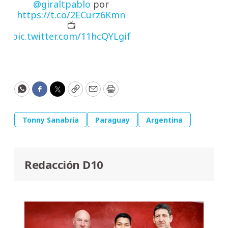
@giraltpablo
por
https://t.co/2ECurz6Kmn
📺
pic.twitter.com/11hcQYLgif
WhatsApp
Facebook
Twitter
Copy
Email
Print
Tonny Sanabria
Paraguay
Argentina
Redacción D10