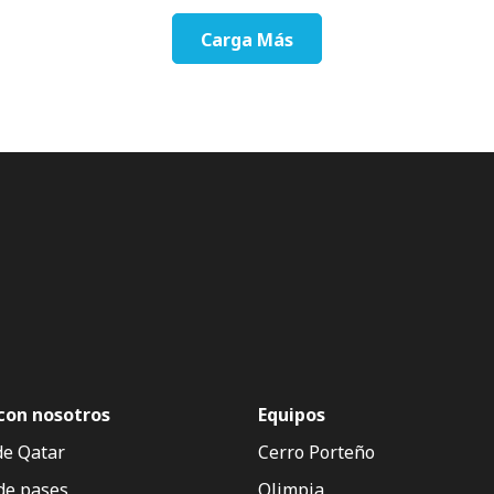
Carga Más
con nosotros
Equipos
de Qatar
Cerro Porteño
de pases
Olimpia