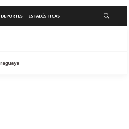
 DEPORTES
ESTADÍSTICAS
Mostrar
búsqueda
araguaya