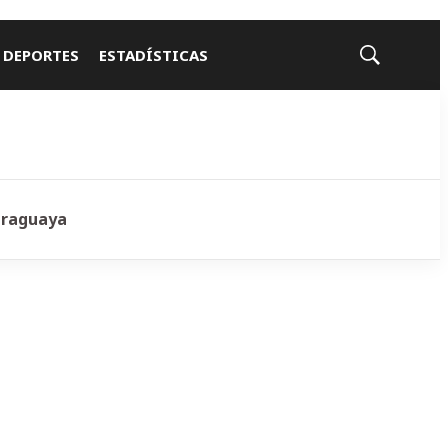
 DEPORTES
ESTADÍSTICAS
Mostrar
búsqueda
araguaya