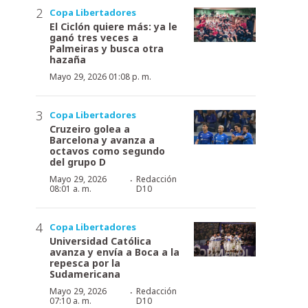
Copa Libertadores
El Ciclón quiere más: ya le
ganó tres veces a
Palmeiras y busca otra
hazaña
Mayo 29, 2026 01:08 p. m.
Copa Libertadores
Cruzeiro golea a
Barcelona y avanza a
octavos como segundo
del grupo D
·
Mayo 29, 2026
Redacción
08:01 a. m.
D10
Copa Libertadores
Universidad Católica
avanza y envía a Boca a la
repesca por la
Sudamericana
·
Mayo 29, 2026
Redacción
07:10 a. m.
D10