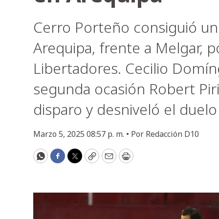
Cerro Porteño consiguió un
Arequipa, frente a Melgar, po
Libertadores. Cecilio Domíng
segunda ocasión Robert Pir
disparo y desniveló el duel
Marzo 5, 2025 08:57 p. m. •
Por
Redacción D10
WhatsApp
Facebook
Twitter
Copy
Email
Print