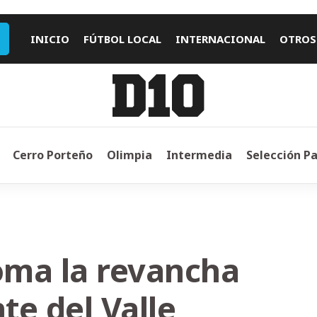
INICIO
FÚTBOL LOCAL
INTERNACIONAL
OTROS
Cerro Porteño
Olimpia
Intermedia
Selección P
toma la revancha
te del Valle