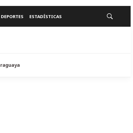
 DEPORTES
ESTADÍSTICAS
Mostrar
búsqueda
araguaya