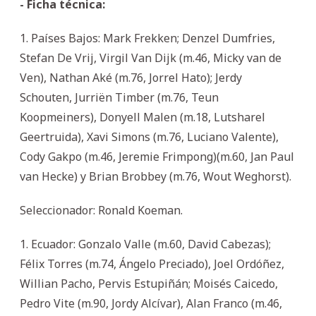
- Ficha técnica:
1. Países Bajos: Mark Frekken; Denzel Dumfries,
Stefan De Vrij, Virgil Van Dijk (m.46, Micky van de
Ven), Nathan Aké (m.76, Jorrel Hato); Jerdy
Schouten, Jurriën Timber (m.76, Teun
Koopmeiners), Donyell Malen (m.18, Lutsharel
Geertruida), Xavi Simons (m.76, Luciano Valente),
Cody Gakpo (m.46, Jeremie Frimpong)(m.60, Jan Paul
van Hecke) y Brian Brobbey (m.76, Wout Weghorst).
Seleccionador: Ronald Koeman.
1. Ecuador: Gonzalo Valle (m.60, David Cabezas);
Félix Torres (m.74, Ángelo Preciado), Joel Ordóñez,
Willian Pacho, Pervis Estupiñán; Moisés Caicedo,
Pedro Vite (m.90, Jordy Alcívar), Alan Franco (m.46,