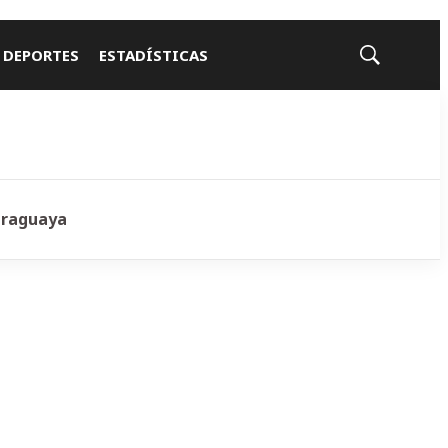
 DEPORTES
ESTADÍSTICAS
Mostrar
búsqueda
araguaya