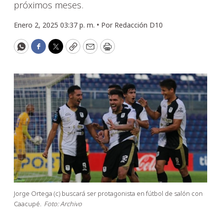
próximos meses.
Enero 2, 2025 03:37 p. m. •
Por
Redacción D10
WhatsApp
Facebook
Twitter
Copy
Email
Print
Jorge Ortega (c) buscará ser protagonista en fútbol de salón con
Caacupé.
Foto: Archivo