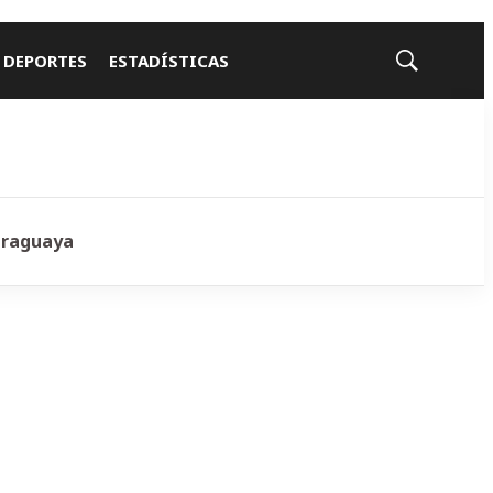
 DEPORTES
ESTADÍSTICAS
Mostrar
búsqueda
araguaya