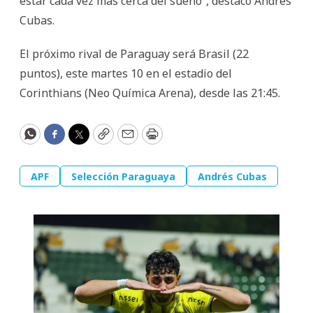
estar cada vez más cerca del sueño”, destacó Andrés
Cubas.
El próximo rival de Paraguay será Brasil (22
puntos), este martes 10 en el estadio del
Corinthians (Neo Química Arena), desde las 21:45.
WhatsApp
Facebook
Twitter
Copy
Email
Print
APF
Selección Paraguaya
Andrés Cubas