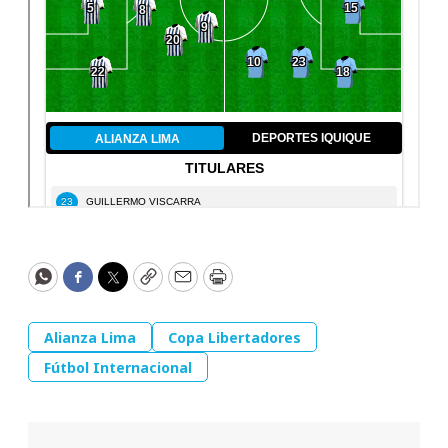
WhatsApp
Facebook
Twitter
Copy
Email
Print
Alianza Lima
Copa Libertadores
Fútbol Internacional