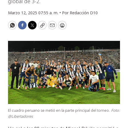
global de 3-2.
Marzo 12, 2025 07:55 a. m. •
Por
Redacción D10
WhatsApp
Facebook
Twitter
Copy
Email
Print
El cuadro peruano se metió en la parte principal del torneo.
Foto:
@Libertadores