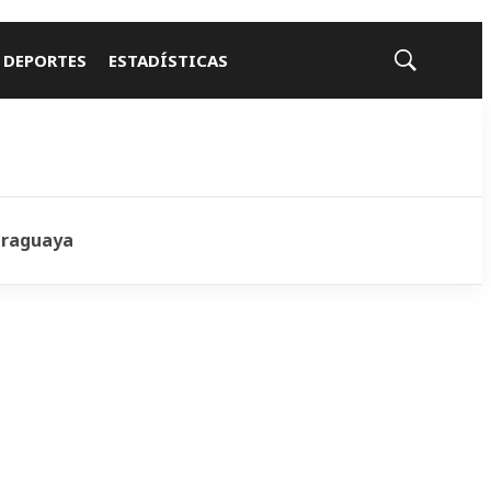
 DEPORTES
ESTADÍSTICAS
Mostrar
búsqueda
araguaya