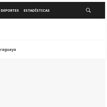
 DEPORTES
ESTADÍSTICAS
Mostrar
búsqueda
araguaya