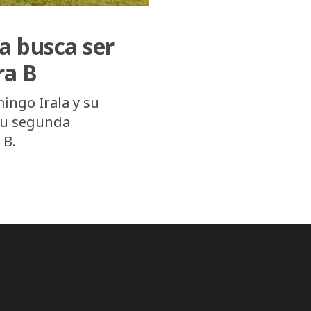
ca busca ser
ra B
mingo Irala y su
 su segunda
 B.