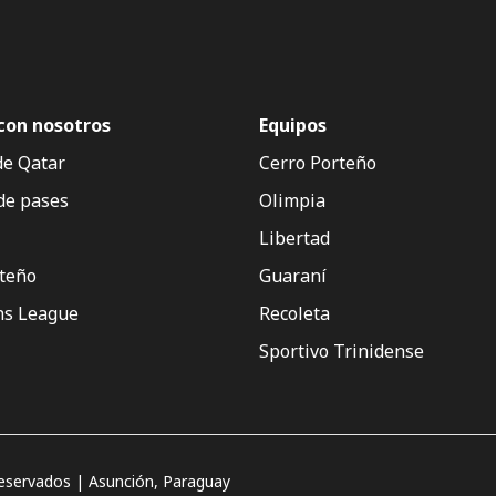
con nosotros
Equipos
de Qatar
Cerro Porteño
de pases
Olimpia
Libertad
rteño
Guaraní
s League
Recoleta
Sportivo Trinidense
servados | Asunción, Paraguay