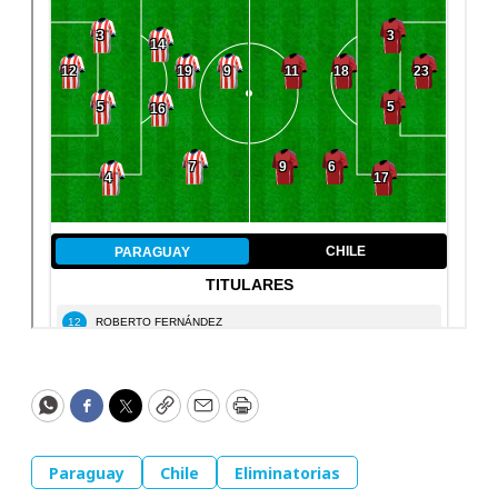
WhatsApp
Facebook
Twitter
Copy
Email
Print
Paraguay
Chile
Eliminatorias