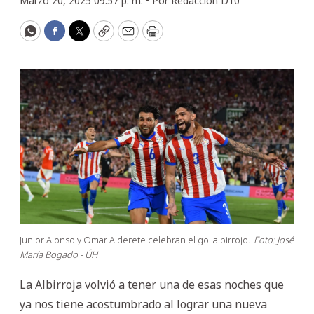
Marzo 20, 2025 09:57 p. m. •
Por
Redacción D10
WhatsApp
Facebook
Twitter
Copy
Email
Print
Junior Alonso y Omar Alderete celebran el gol albirrojo.
Foto: José
María Bogado - ÚH
La Albirroja volvió a tener una de esas noches que
ya nos tiene acostumbrado al lograr una nueva