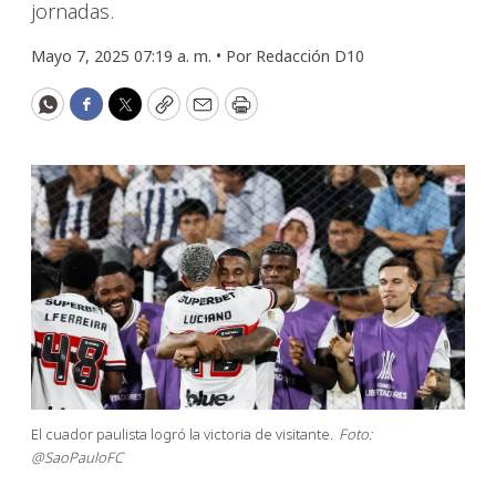
jornadas.
Mayo 7, 2025 07:19 a. m. •
Por
Redacción D10
WhatsApp
Facebook
Twitter
Copy
Email
Print
El cuador paulista logró la victoria de visitante.
Foto:
@SaoPauloFC