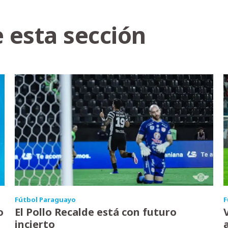
 esta sección
Fútbol Paraguayo
F
o
El Pollo Recalde está con futuro
incierto