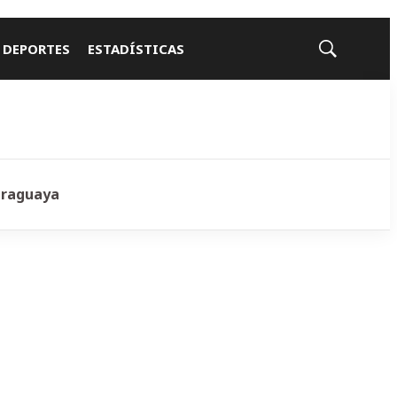
 DEPORTES
ESTADÍSTICAS
Mostrar
búsqueda
araguaya