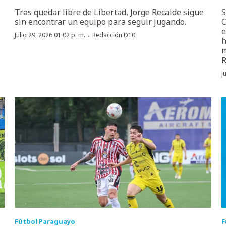
Tras quedar libre de Libertad, Jorge Recalde sigue
S
sin encontrar un equipo para seguir jugando.
C
e
·
Julio 29, 2026 01:02 p. m.
Redacción D10
h
m
R
J
Fútbol Paraguayo
F