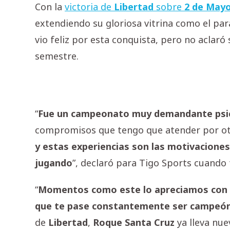
Con la
victoria de
Libertad
sobre
2 de May
extendiendo su gloriosa vitrina como el pa
vio feliz por esta conquista, pero no aclar
semestre.
“
Fue un campeonato muy demandante psic
compromisos que tengo que atender por otra
y estas experiencias son las motivacione
jugando
”, declaró para Tigo Sports cuando
“
Momentos como este lo apreciamos con m
que te pase constantemente ser campeó
de
Libertad
,
Roque Santa Cruz
ya lleva nue