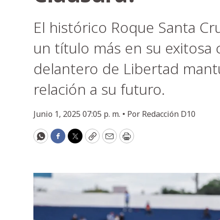
El histórico Roque Santa Cru
un título más en su exitosa 
delantero de Libertad mant
relación a su futuro.
Junio 1, 2025 07:05 p. m. •
Por
Redacción D10
WhatsApp
Facebook
Twitter
Copy
Email
Print