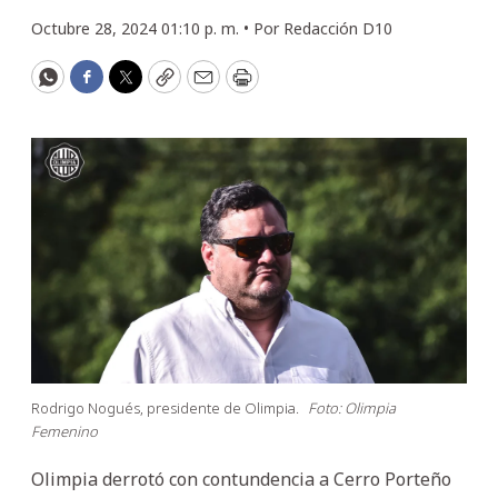
Octubre 28, 2024 01:10 p. m. •
Por
Redacción D10
WhatsApp
Facebook
Twitter
Copy
Email
Print
Rodrigo Nogués, presidente de Olimpia.
Foto: Olimpia
Femenino
Olimpia derrotó con contundencia a Cerro Porteño