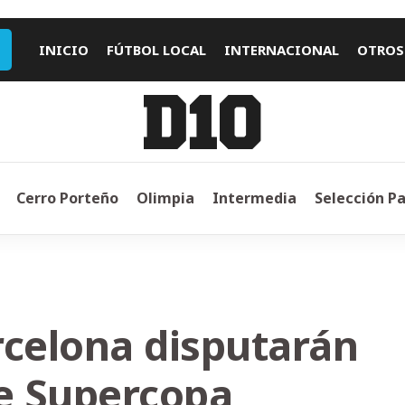
INICIO
FÚTBOL LOCAL
INTERNACIONAL
OTROS
Cerro Porteño
Olimpia
Intermedia
Selección P
rcelona disputarán
de Supercopa