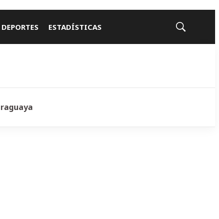
 DEPORTES
ESTADÍSTICAS
Mostrar
búsqueda
araguaya