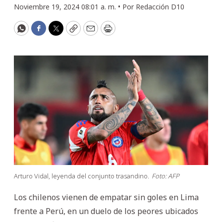
Noviembre 19, 2024 08:01 a. m. •
Por
Redacción D10
WhatsApp
Facebook
Twitter
Copy
Email
Print
Arturo Vidal, leyenda del conjunto trasandino.
Foto: AFP
Los chilenos vienen de empatar sin goles en Lima
frente a Perú, en un duelo de los peores ubicados