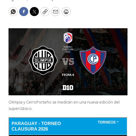
WhatsApp
Facebook
Twitter
Copy
Email
Print
Olimpia y CerroPorteño se medirán en una nueva edición del
superclásico.