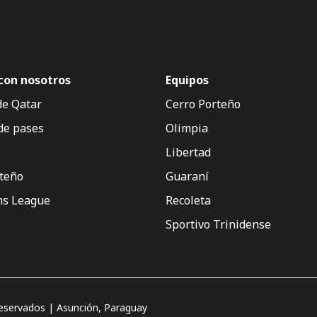
con nosotros
Equipos
de Qatar
Cerro Porteño
de pases
Olimpia
Libertad
rteño
Guaraní
s League
Recoleta
Sportivo Trinidense
servados | Asunción, Paraguay