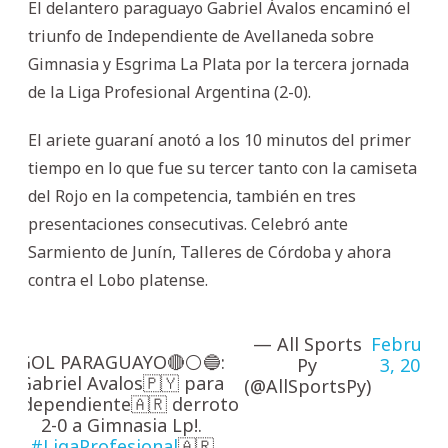
El delantero paraguayo Gabriel Ávalos encaminó el
triunfo de Independiente de Avellaneda sobre
Gimnasia y Esgrima La Plata por la tercera jornada
de la Liga Profesional Argentina (2-0).
El ariete guaraní anotó a los 10 minutos del primer
tiempo en lo que fue su tercer tanto con la camiseta
del Rojo en la competencia, también en tres
presentaciones consecutivas. Celebró ante
Sarmiento de Junín, Talleres de Córdoba y ahora
contra el Lobo platense.
— All Sports
Februar
GOL PARAGUAYO🔴⚪🔵:
Py
3, 2025
Gabriel Avalos🇵🇾 para
(@AllSportsPy)
Independiente🇦🇷 derroto
2-0 a Gimnasia Lp!.
#LigaProfesional
🇦🇷