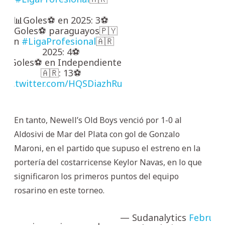
📊Goles⚽ en 2025: 3⚽
📊Goles⚽ paraguayos🇵🇾
en
#LigaProfesional
🇦🇷
2025: 4⚽
📊Goles⚽ en Independiente
🇦🇷: 13⚽
pic.twitter.com/HQSDiazhRu
En tanto, Newell’s Old Boys venció por 1-0 al
Aldosivi de Mar del Plata con gol de Gonzalo
Maroni, en el partido que supuso el estreno en la
portería del costarricense Keylor Navas, en lo que
significaron los primeros puntos del equipo
rosarino en este torneo.
— Sudanalytics
Februar