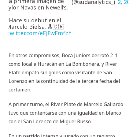
La primera imagen de
(@sudanalytics_)
2, 2025
Keylor Navas en Newell’s.
Hace su debut en el
Marcelo Bielsa. 🔝🇨🇷
pic.twitter.com/eFjEwFmfzh
En otros compromisos, Boca Juniors derrotó 2-1
como local a Huracán en La Bombonera, y River
Plate empató sin goles como visitante de San
Lorenzo en la continuidad de la tercera fecha del
certamen.
A primer turno, el River Plate de Marcelo Gallardo
tuvo que contentarse con una igualdad en blanco
con el San Lorenzo de Miguel Russo.
En un partido intenso y jugado con un registro