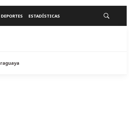
 DEPORTES
ESTADÍSTICAS
Mostrar
búsqueda
araguaya