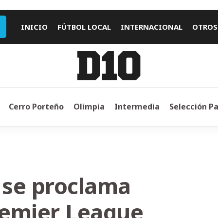
INICIO
FÚTBOL LOCAL
INTERNACIONAL
OTROS
Cerro Porteño
Olimpia
Intermedia
Selección P
y se proclama
remier League