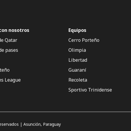
con nosotros
Equipos
de Qatar
Cerro Porteño
de pases
Olimpia
Libertad
rteño
Guaraní
s League
Recoleta
Sportivo Trinidense
servados | Asunción, Paraguay