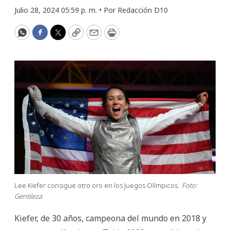
Julio 28, 2024 05:59 p. m. •
Por
Redacción D10
WhatsApp
Facebook
Twitter
Copy
Email
Print
Lee Kiefer consigue otro oro en los Juegos Olímpicos.
Foto:
Gentileza
Kiefer, de 30 años, campeona del mundo en 2018 y