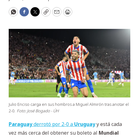
WhatsApp
Facebook
Twitter
Copy
Email
Print
Julio Enciso carga en sus hombros a Miguel Almirón tras anotar el
2-0.
Foto: José Bogado - ÚH
Paraguay
derrotó por 2-0 a
Uruguay
y está cada
vez más cerca del obtener su boleto al
Mundial