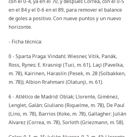
con el 0-4, ya en el 70, y después Correa, con el 0-5
en el 84 y el 0-6 en el 89, para remover el balance
de goles a positivo. Con nueve puntos y un nuevo
horizonte.
- Ficha técnica:
0 - Sparta Praga: Vindahl; Wiesner, Vitik, Panák,
Ross, Rynes; E. Krasniqi (Tuci, m. 61), Laçi (Pavelka,
m. 78), Kairinen, Haraslín (Pesek, m. 28 (Solbakken,
m. 78)); Albion Rrahmani (Olatunji, m. 61).
6 - Atlético de Madrid: Oblak; Llorente, Giménez,
Lenglet, Galán; Giuliano (Riquelme, m. 78), De Paul
(Lino, m. 78), Barrios (Koke, m. 78), Gallagher; Julián
Alvarez (Correa, m. 78), Sorloth (Griezmann, m. 58).
Goles: 0-1, m. 15: Julián Alvarez. 0-2, m. 43: Llorente.