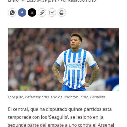
Enero 14, 2025 04:39 p. m. •
Por
Redacción D10
WhatsApp
Facebook
Twitter
Copy
Email
Print
Igor Julio, defensor brasileño de Brighton.
Foto: Gentileza
El central, que ha disputado quince partidos esta
temporada con los ‘Seagulls’, se lesionó en la
segunda parte del empate a uno contra el Arsenal