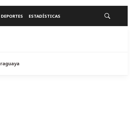
 DEPORTES
ESTADÍSTICAS
Mostrar
búsqueda
araguaya