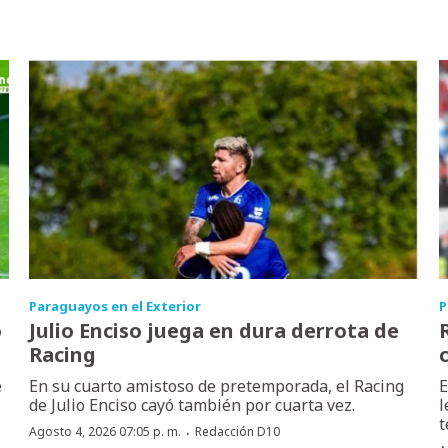
Paraguayos en el Exterior
P
o
Julio Enciso juega en dura derrota de
Racing
e
En su cuarto amistoso de pretemporada, el Racing
E
de Julio Enciso cayó también por cuarta vez.
l
t
·
Agosto 4, 2026 07:05 p. m.
Redacción D10