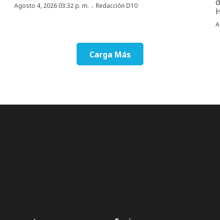
d
·
Agosto 4, 2026 03:32 p. m.
Redacción D10
H
A
Carga Más