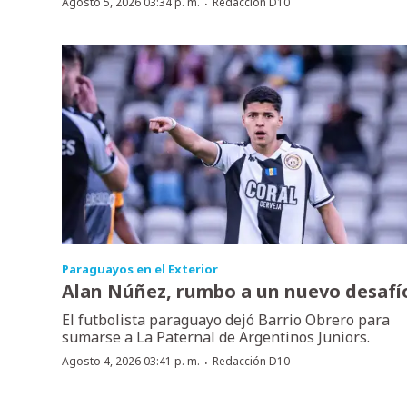
·
Agosto 5, 2026 03:34 p. m.
Redacción D10
Paraguayos en el Exterior
Alan Núñez, rumbo a un nuevo desafí
El futbolista paraguayo dejó Barrio Obrero para
sumarse a La Paternal de Argentinos Juniors.
·
Agosto 4, 2026 03:41 p. m.
Redacción D10