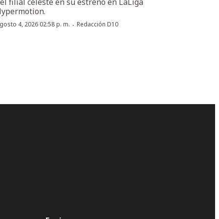
el filial celeste en su estreno en LaLiga
ypermotion.
·
gosto 4, 2026 02:58 p. m.
Redacción D10