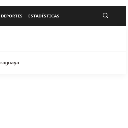
 DEPORTES
ESTADÍSTICAS
Mostrar
búsqueda
araguaya