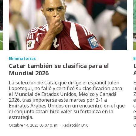
Eliminatorias
E
Catar también se clasifica para el
Mundial 2026
La selección de Catar, que dirige el español Julen
E
Lopetegui, no falló y certificó su clasificación para
i
el Mundial de Estados Unidos, México y Canadá
Z
r
2026, tras imponerse este martes por 2-1 a
e
Emiratos Árabes Unidos en un encuentro en el que
c
el conjunto catarí hizo valer su fortaleza en la
e
estrategia.
p
·
Octubre 14, 2025 05:07 p. m.
Redacción D10
O