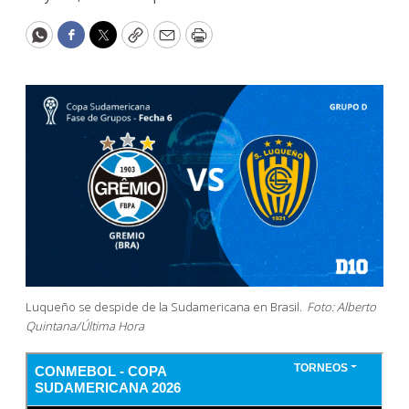
WhatsApp
Facebook
Twitter
Copy
Email
Print
Luqueño se despide de la Sudamericana en Brasil.
Foto: Alberto
Quintana/Última Hora