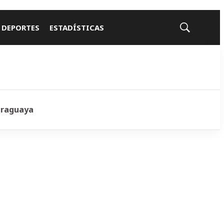
 DEPORTES
ESTADÍSTICAS
Mostrar
búsqueda
araguaya