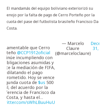
El mandamás del equipo boliviano exteriorizó su
enojo por la falta de pago de Cerro Porteño por la
cuota del pase del futbolista brasileño Francisco Da
Costa.
— Marcelo
Decem
Es lamentable que Cerro
Claure
31, 20
Porteño
@CCP1912oficial
(@marceloclaure)
ontinúe incumpliendo con
us obligaciones asumidas y
chace la mediación de FIFA,
dilatando el pago
mprometido. Hoy se vence
a segunda cuota de
$us
500
mil, del acuerdo por la
ansferencia de Francisco da
Costa, y hasta el…
c.twitter.com/sWhLBuuHuU