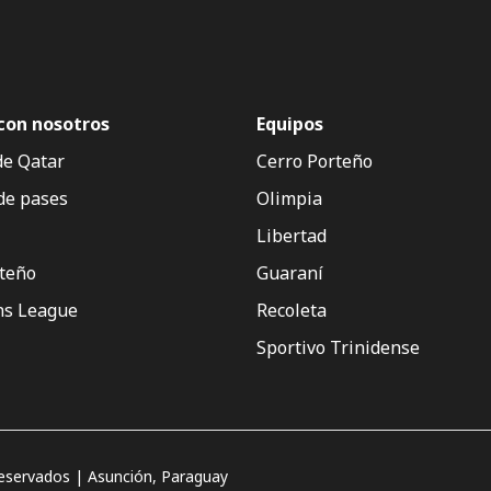
con nosotros
Equipos
de Qatar
Cerro Porteño
de pases
Olimpia
Libertad
rteño
Guaraní
s League
Recoleta
Sportivo Trinidense
servados | Asunción, Paraguay