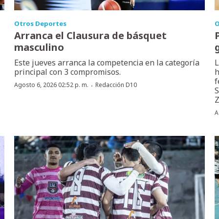
Otros Deportes
O
Arranca el Clausura de básquet
masculino
Este jueves arranca la competencia en la categoría
L
principal con 3 compromisos.
h
f
·
Agosto 6, 2026 02:52 p. m.
Redacción D10
S
Z
A