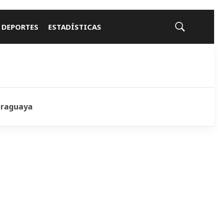
 DEPORTES
ESTADÍSTICAS
Mostrar
búsqueda
araguaya