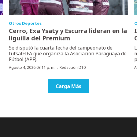
Otros Deportes
O
Cerro, Exa Ysaty y Escurra lideran en la
liguilla del Premium
Se disputó la cuarta fecha del campeonato de
L
futsalFIFA que organiza la Asociación Paraguaya de
m
Fútbol (APF).
p
·
Agosto 4, 2026 03:11 p. m.
Redacción D10
A
Carga Más