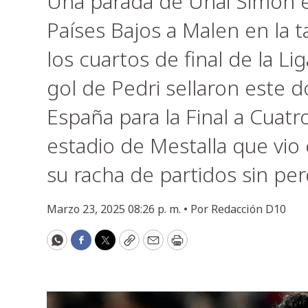
Una parada de Unai Simón e
Países Bajos a Malen en la 
los cuartos de final de la Li
gol de Pedri sellaron este d
España para la Final a Cuat
estadio de Mestalla que vio
su racha de partidos sin per
Marzo 23, 2025 08:26 p. m. •
Por
Redacción D10
WhatsApp
Facebook
Twitter
Copy
Email
Print