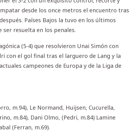
ner el 3-2 con un exquisito control, recorte y
 empatar desde los once metros el encuentro tras
espués. Países Bajos la tuvo en los últimos
 ser resuelta en los penales.
gónica (5-4) que resolvieron Unai Simón con
 con el gol final tras el larguero de Lang y la
actuales campeones de Europa y de la Liga de
rro, m.94), Le Normand, Huijsen, Cucurella,
rino, m.84), Dani Olmo, (Pedri, m.84) Lamine
bal (Ferran, m.69).