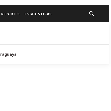
 DEPORTES
ESTADÍSTICAS
Mostrar
búsqueda
araguaya