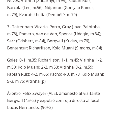
Neves, Vitinha (Zabarnyi, m.94), Fabián Ruiz;
Barcola (Lee, m.56), Ndjantou (Gonçalo Ramos,
m.79), Kvaratskhelia (Dembélé, m.79)
3- Tottenham: Vicario; Porro, Gray (Joao Palhinha,
m.76), Romero, Van de Ven, Spence (Udogie, m.84);
Sarr (Odobert, m.84), Bergvall (Kudus, m.76),
Bentancur; Richarlison, Kolo Muani (Simons, m.84)
Goles: 0-1, m.35: Richarlison; 1-1, m.45: Vitinha; 1-2,
m.50: Kolo Muani; 2-2, m.53: Vitinha; 3-2, m.59:
Fabián Ruiz; 4-2, m.65: Pacho; 4-3, m.73: Kolo Muani;
5-3, m.76: Vitinha (p)
Árbitro: Félix Zwayer (ALE), amonestó al visitante
Bergvall (45+2) y expulsó con roja directa al local
Lucas Hernandez (90+3)