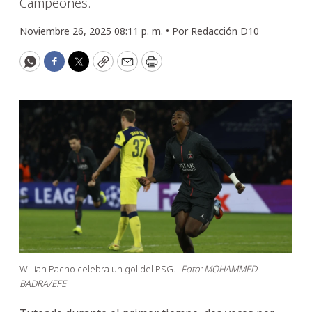
Campeones.
Noviembre 26, 2025 08:11 p. m. •
Por
Redacción D10
WhatsApp
Facebook
Twitter
Copy
Email
Print
Willian Pacho celebra un gol del PSG.
Foto: MOHAMMED
BADRA/EFE