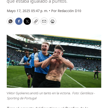
que estaba igualado a puntos.
Mayo 17, 2025 05:47 p. m. •
Por
Redacción D10
WhatsApp
Facebook
Twitter
Copy
Email
Print
Viktor Gyokeres anotó un tanto en la victoria.
Foto: Gentileza -
Sporting de Portugal