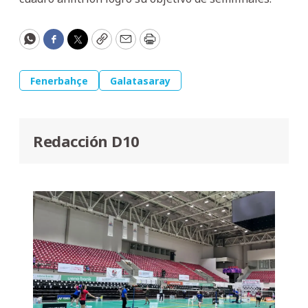
WhatsApp
Facebook
Twitter
Copy
Email
Print
Fenerbahçe
Galatasaray
Redacción D10