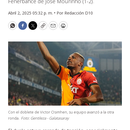
Fenerbahce de Jose Mourinho (1-2).
Abril 2, 2025 05:32 p. m. •
Por
Redacción D10
WhatsApp
Facebook
Twitter
Copy
Email
Print
Con el doblete de Victor Osimhen, su equipo avanzó a la otra
ronda.
Foto: Gentileza - Galatasaray