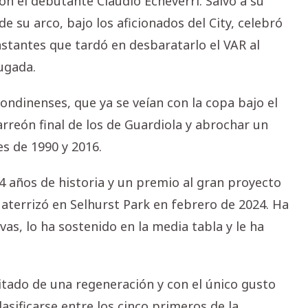
n el debutante Claudio Echeverri. Salvó a su
su arco, bajo los aficionados del City, celebró
nstantes que tardó en desbaratarlo el VAR al
ugada.
ondinenses, que ya se veían con la copa bajo el
rreón final de los de Guardiola y abrochar un
es de 1990 y 2016.
64 años de historia y un premio al gran proyecto
aterrizó en Selhurst Park en febrero de 2024. Ha
as, lo ha sostenido en la media tabla y le ha
itado de una regeneración y con el único gusto
asificarse entre los cinco primeros de la