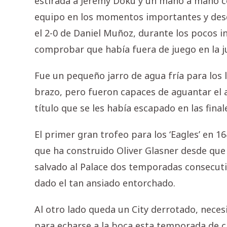
estirada a Jeremy Doku y un mano a mano co
equipo en los momentos importantes y desde 
el 2-0 de Daniel Muñoz, durante los pocos i
comprobar que había fuera de juego en la j
Fue un pequeño jarro de agua fría para los l
brazo, pero fueron capaces de aguantar el a
título que se les había escapado en las final
El primer gran trofeo para los ‘Eagles’ en 1
que ha construido Oliver Glasner desde que 
salvado al Palace dos temporadas consecutiv
dado el tan ansiado entorchado.
Al otro lado queda un City derrotado, neces
para echarse a la boca esta temporada de cl