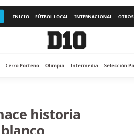
INICIO
FÚTBOL LOCAL
INTERNACIONAL
OTROS
Cerro Porteño
Olimpia
Intermedia
Selección P
hace historia
 blanco