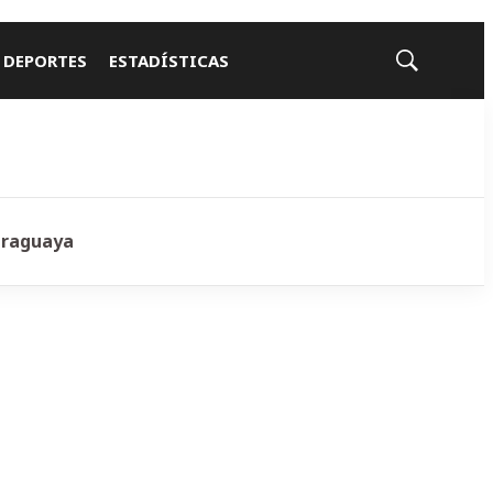
 DEPORTES
ESTADÍSTICAS
Mostrar
búsqueda
araguaya