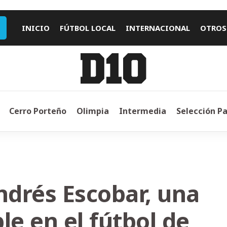
INICIO
FÚTBOL LOCAL
INTERNACIONAL
OTROS
Cerro Porteño
Olimpia
Intermedia
Selección P
ndrés Escobar, una
e en el fútbol de