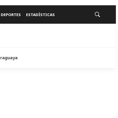
 DEPORTES
ESTADÍSTICAS
Mostrar
búsqueda
araguaya