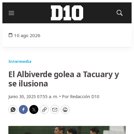
Menú
Mostrar
búsqued
10 ago 2026
Intermedia
El Albiverde golea a Tacuary y
se ilusiona
Junio 30, 2025 07:55 a. m. •
Por
Redacción D10
WhatsApp
Facebook
Twitter
Copy
Email
Print