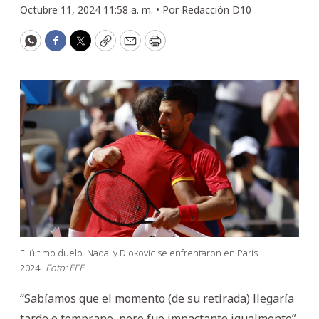
Octubre 11, 2024 11:58 a. m. •
Por
Redacción D10
WhatsApp
Facebook
Twitter
Copy
Email
Print
El último duelo. Nadal y Djokovic se enfrentaron en París
2024.
Foto: EFE
“Sabíamos que el momento (de su retirada) llegaría
tarde o temprano, pero fue impactante igualmente”,