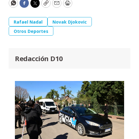
WhatsApp
Facebook
Twitter
Copy
Email
Print
Rafael Nadal
Novak Djokovic
Otros Deportes
Redacción D10